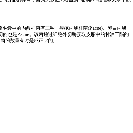
中的丙酸杆菌有三种：痤疮丙酸杆菌(P.acne)、卵白丙酸
关系最密切的也是P.acne。该菌通过细胞外切酶获取皮脂中的甘油三酯的
细菌的数量有时是成正比的。