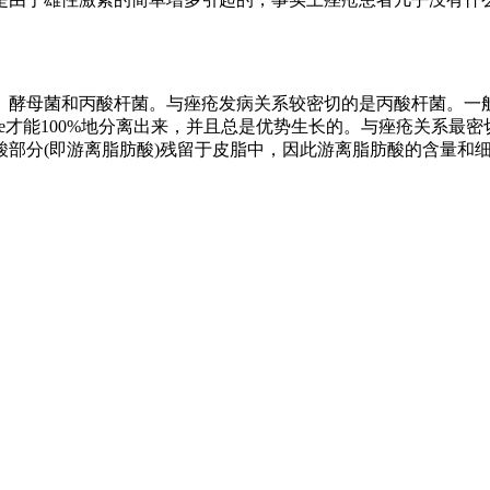
母菌和丙酸杆菌。与痤疮发病关系较密切的是丙酸杆菌。一般毛囊
。但是只有P.acne才能100%地分离出来，并且总是优势生长的。与痤疮
部分(即游离脂肪酸)残留于皮脂中，因此游离脂肪酸的含量和