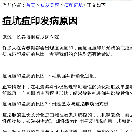
当前位置：
首页
>
皮肤美容
>
痘印痘坑
> 正文如下
痘坑痘印发病原因
来源：长春博润皮肤病医院
许多人在青春期都会出现痘坑痘印，而痘坑痘印所形成的疤痕
痘坑痘印发病的原因，希望我们的介绍对您有所帮助。
痘坑痘印发病的原因1：毛囊漏斗部角化过度。
正常情况下，在毛囊漏斗部仅出现非粘着性的角化细胞及单层
解脱落，而且细胞更替速度加快，结果导致毛囊漏斗部导管角
痘坑痘印发病的原因2：雄性激素与皮脂腺功能亢进
皮脂腺的生长及分化是由雄性激素所调控的，其机制复杂，而
性酶物质，如5α-还原酶。雄性激素作用与皮脂腺的第一步就
雄性激素是痤疮发病必不可少的基础，但是，痤疮的发生并不