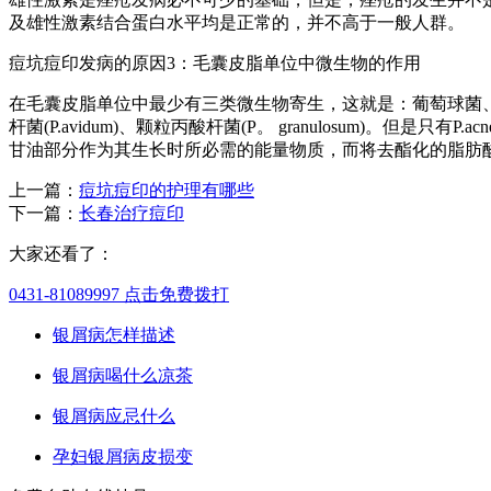
及雄性激素结合蛋白水平均是正常的，并不高于一般人群。
痘坑痘印发病的原因3：毛囊皮脂单位中微生物的作用
在毛囊皮脂单位中最少有三类微生物寄生，这就是：葡萄球菌、酵
杆菌(P.avidum)、颗粒丙酸杆菌(P。 granulosum)
甘油部分作为其生长时所必需的能量物质，而将去酯化的脂肪酸
上一篇：
痘坑痘印的护理有哪些
下一篇：
长春治疗痘印
大家还看了：
0431-81089997
点击免费拨打
银屑病怎样描述
银屑病喝什么凉茶
银屑病应忌什么
孕妇银屑病皮损变