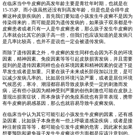
在临床当中牛皮癣的高发年龄主要是青壮年时期，也就是在
15-35岁。而小孩虽然还没有到高发年龄，但是也是会得牛皮
癣这种皮肤疾病的，首先我们要知道小孩发生牛皮癣不是因为
传染得来的，而可能是因为遗传发病的，如果孩子双亲都是牛
皮癣患者或者只有一人是牛皮癣患者，那么孩子发生牛皮癣的
几率就会比其它的孩子高一些，但我们也应该知道的是发病只
是几率比较高，也并不是说也一定会被遗传发病。
而除了遗传因素之外，牛皮癣的发生同样也会因为不良的环境
因素，精神因素、免疫因素等等引起皮肤损害发病，并且需要
提到的是遗传因素同样也会在坏境因素和精神因素的促进下提
早发生或者是加重。只要在孩子未来成长阶段加以注意，是可
以减少发病几率的。比如居住环境污染严重，或者是居住环境
气候恶劣，寒冷、潮湿都容易导致皮肤承受一定的刺激而发
病，还有些小孩因为精神受到严重的创伤刺激也可能在皮肤上
显现出损害症状，而本身孩子的免疫系统也有异常表现，携带
有牛皮癣的易感基因，那么也就容易导致牛皮癣发病。
在临床当中认为其它可能引起小孩发生牛皮癣的因素，还有感
染因素，比如孩子本身患有一些上呼吸道感染疾病，或者是接
种注射疫苗等等，都可能会引发牛皮癣的危害，因此家长如果
想要预防和避免孩子发生牛皮癣这些方面都是应该注意到的。